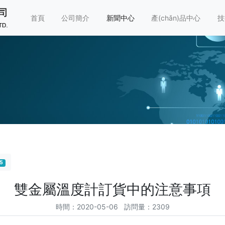
首頁
公司簡介
新聞中心
產(chǎn)品中心
技
5
雙金屬溫度計訂貨中的注意事項
時間：2020-05-06 訪問量：2309