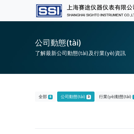
公司動態(tài)
了解最新公司動態(tài)及行業(yè)資訊
全部
公司動態(tài)
行業(yè)動態(tài)
8
3