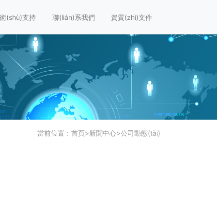
術(shù)支持
聯(lián)系我們
資質(zhì)文件
當前位置：
首頁
>
新聞中心
>
公司動態(tài)