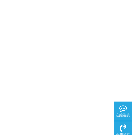
在線咨詢
免費通話