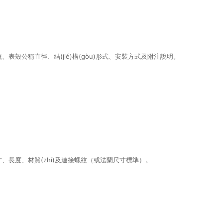
。
公稱直徑、結(jié)構(gòu)形式、安裝方式及附注說明。
、長度、材質(zhì)及連接螺紋（或法蘭尺寸標準）。