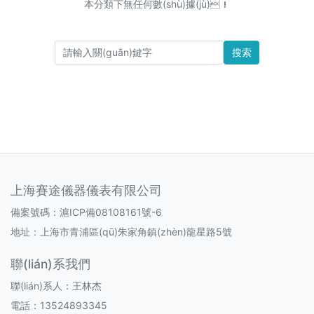
本分類下無任何數(shù)據(jù)！
搜索
上海賽途儀器儀表有限公司
備案號碼：
滬ICP備08108161號-6
地址：上海市青浦區(qū)朱家角鎮(zhèn)龍星路5號
聯(lián)系我們
聯(lián)系人：王林杰
電話：13524893345