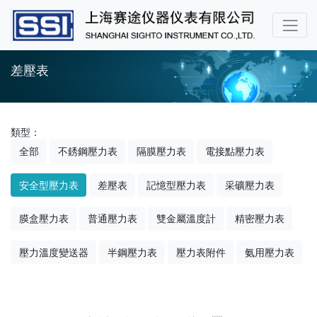
差壓表
類型：
全部
不銹鋼壓力表
隔膜壓力表
電接點壓力表
安全型壓力表
差壓表
記憶型壓力表
采礦壓力表
膜盒壓力表
普通壓力表
雙金屬溫度計
精密壓力表
壓力溫度變送器
半鋼壓力表
壓力表附件
氨用壓力表