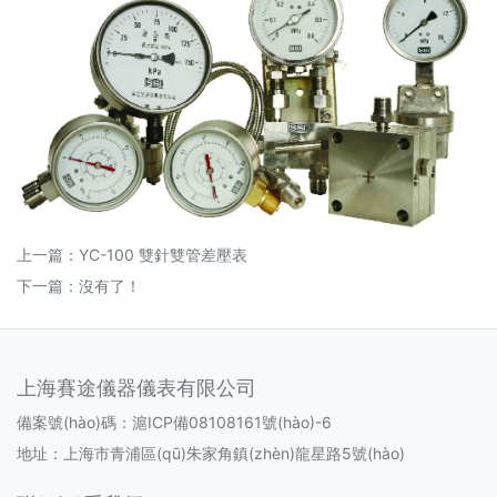
上一篇：
YC-100 雙針雙管差壓表
下一篇：沒有了！
上海賽途儀器儀表有限公司
備案號(hào)碼：
滬ICP備08108161號(hào)-6
地址：上海市青浦區(qū)朱家角鎮(zhèn)龍星路5號(hào)